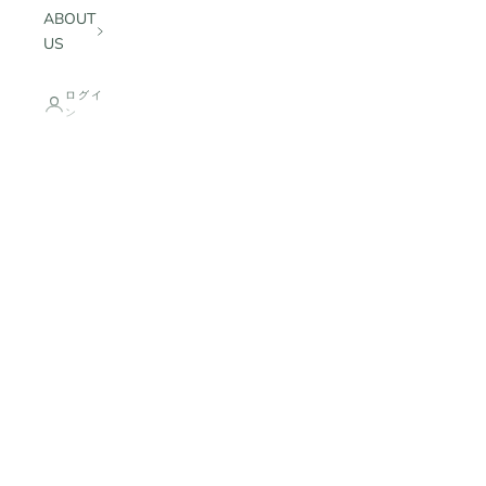
ABOUT
US
ログイ
公式Web Storeにて限定販売
ン
BANWOOD｜遊びながら育む、はじめての一台
アイテムを見る