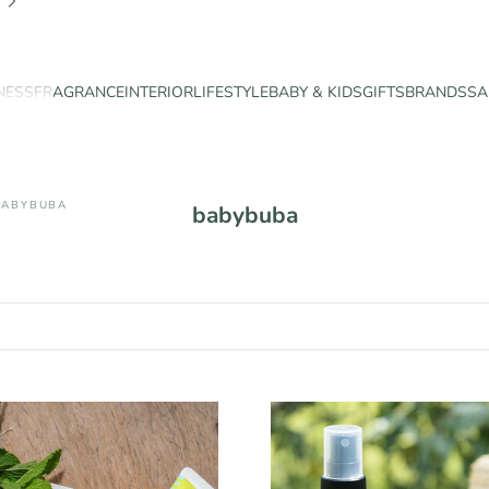
NESS
FRAGRANCE
INTERIOR
LIFESTYLE
BABY & KIDS
GIFTS
BRANDS
SA
BABYBUBA
babybuba