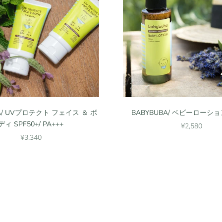
BA/ UVプロテクト フェイス ＆ ボ
BABYBUBA/ ベビーローション
ディ SPF50+/ PA+++
セール価格
¥2,580
セール価格
¥3,340