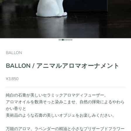
項目に移動する 1
項目に移動する 2
項目に移動する 3
項目に移動する 4
項目に移動する 5
項目に移動する 6
項目に移動する 7
項目に移動する 8
BALLON
BALLON / アニマルアロマオーナメント
セール価格
¥3,850
純白の石膏が美しいセラミックアロマディフューザー。
アロマオイルを数滴そっと染みこませ、自然の揮発によるやわら
かい香りと
美術品のような石膏の美しいオブジェをお楽しみください。
万能のアロマ、ラベンダーの精油と小さなプリザーブドフラワー