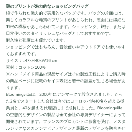
鶏のプリントが魅力的なショッピングバッグ
綿で作られた魅力的で実用的なバッグです。
バッグの片面には、
楽しくカラフルな雌鶏のプリントがあしらわれ、裏面には繊細な
羽根の模様があしらわれています。ショッピング、旅行、または
日常使いのスタイリッシュなバッグとしておすすめです。
耐久性と強度にも優れています。
ショッピングではもちろん、普段使いやアウトドアでも使いやす
くおすすめです。
サイズ：L47xH40xW16 cm
素材：
コットン100%
※ハンドメイド商品の現品サイズはその製造工程によりご購入時
の商品ページに記載のサイズ表記と若干の誤差が生じる場合があ
ります。
Bloomingvilleは、2000年にデンマークで設立されました。たっ
た2名でスタートした会社は今ではヨーロッパ内40名を超える従
業員と、40を超える代理店にまで成長しました。Bloomingville
の空想的なデザインの製品は全て会社の専属デザイナーによって
開発されています。フランスのブロカントに影響を受け、ノスタ
ルジックなスカンジナビアデザインと最新のデザインを融合させ