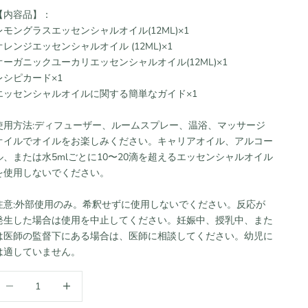
【内容品】：
レモングラスエッセンシャルオイル(12ML)×1
オレンジエッセンシャルオイル (12ML)×1
オーガニックユーカリエッセンシャルオイル(12ML)×1
レシピカード×1
エッセンシャルオイルに関する簡単なガイド×1
使用方法:ディフューザー、ルームスプレー、温浴、マッサージ
オイルでオイルをお楽しみください。キャリアオイル、アルコー
ル、または水5mlごとに10〜20滴を超えるエッセンシャルオイル
を使用しないでください。
注意:外部使用のみ。希釈せずに使用しないでください。反応が
発生した場合は使用を中止してください。妊娠中、授乳中、また
は医師の監督下にある場合は、医師に相談してください。幼児に
は適していません。
数量を減らす
数量を増やす