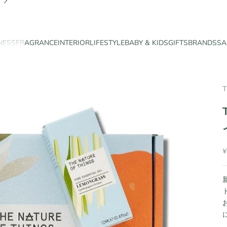
NESS
FRAGRANCE
INTERIOR
LIFESTYLE
BABY & KIDS
GIFTS
BRANDS
SA
T
¥