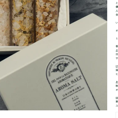
人
さ
サ
ひ
ヒ
き
ゆ