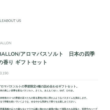
LE
ABOUT US
BALLON
BALLON/アロマバスソルト 日本の四季
の香り ギフトセット
セール価格
3,190
アロマバスソルトの季節限定4種の詰め合わせギフトセット。
日本の美しい四季を彩るバスソルト。さくら、きんもくせい、ゆず、ひのき。
日本特有の４つの季節の花々たちの彩る景色が目に浮かぶようなバスタイムを演出します。
まるで和歌を紡いでいくような、ゆるやかな気持ちで香りをお楽しみください。
世界最高峰の山々の連なるヒマラヤ山脈に抱かれた秘境の地にて採取される岩塩と、世界中のハーブ