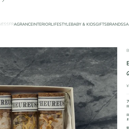
NESS
FRAGRANCE
INTERIOR
LIFESTYLE
BABY & KIDS
GIFTS
BRANDS
SA
¥