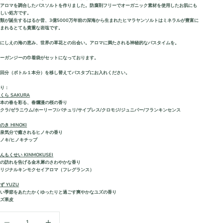
とアロマを調合したバスソルトを作りました。防腐剤フリーでオーガニック素材を使用したお肌にも
優しい処方です。
類が誕生するはるか昔、3億5000万年前の深海から生まれたヒマラヤンソルトはミネラルが豊富に
含まれるとても貴重な岩塩です。
いにしえの海の恵み、世界の草花との出会い。アロマに満たされる神秘的なバスタイムを。
オーガンジーの巾着袋がセットになっております。
１回分（ボトル１本分）を移し替えてバスタブにお入れください。
香り：
くら SAKURA
日本の春を彩る、春爛漫の桜の香り
クラ/ゼラニウム/ホーリーフ/パチュリ/サイプレス/クロモジ/ジュニパー/フランキンセンス
のき HINOKI
温泉気分で癒されるヒノキの香り
ノキ/ヒノキチップ
んもくせい KINMOKUSEI
秋の訪れを告げる金木犀のさわやかな香り
オリジナルキンモクセイアロマ（フレグランス）
ず YUZU
寒い季節をあたたかくゆったりと過ごす爽やかなユズの香り
ユズ果皮
数量を減らす
数量を増やす