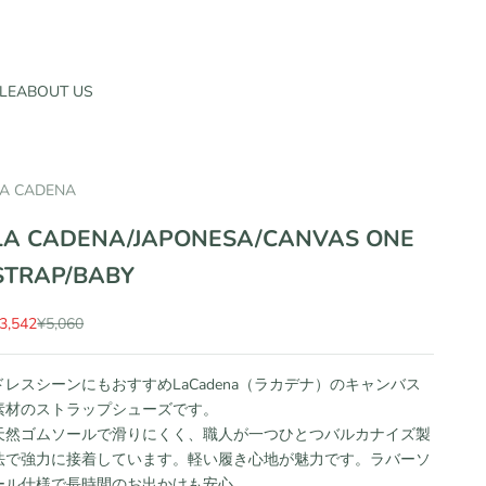
LE
ABOUT US
A CADENA
LA CADENA/JAPONESA/CANVAS ONE
STRAP/BABY
セール価格
通常価格
3,542
¥5,060
ドレスシーンにもおすすめLaCadena（ラカデナ）のキャンバス
素材のストラップシューズです。
天然ゴムソールで滑りにくく、職人が一つひとつバルカナイズ製
法で強力に接着しています。軽い履き心地が魅力です。ラバーソ
ール仕様で長時間のお出かけも安心。