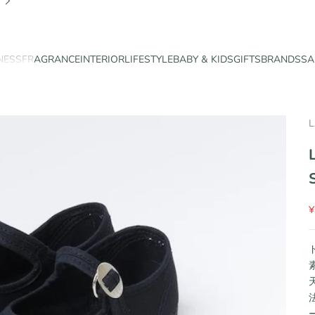
NESS
FRAGRANCE
INTERIOR
LIFESTYLE
BABY & KIDS
GIFTS
BRANDS
SA
L
¥