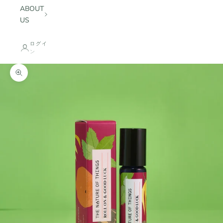
ABOUT
US
ログイ
ン
ズームイン