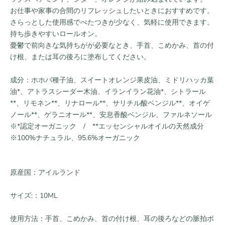
お仕事や家事の合間のリフレッシュしたいときにおすすめです。
さらっとした使用感でべたつきが少なく、気軽に使用できます。
持ち歩きやすいロールオン。
憂鬱で前向きな気持ちがが必要なとき、手首、こめかみ、首の付
け根、または耳の後ろに塗布してください。
成分：ホホバ種子油、スイートオレンジ果皮油、ミドリハッカ葉
油*、アトラスシーダー木油、イランイラン花油*、シトラール
**、リモネン**、リナロール**、サリチル酸ベンジル**、オイゲ
ノール**、ゲラニオール**、安息香酸ベンジル、ファルネソール
※*認定オーガニック / **エッセンシャルオイルの天然成分
※100%ナチュラル、95.6%オーガニック
原産国：アイルランド
サイズ:：10ML
使用方法：手首、こめかみ、首の付け根、耳の後ろなどの脈拍ポ