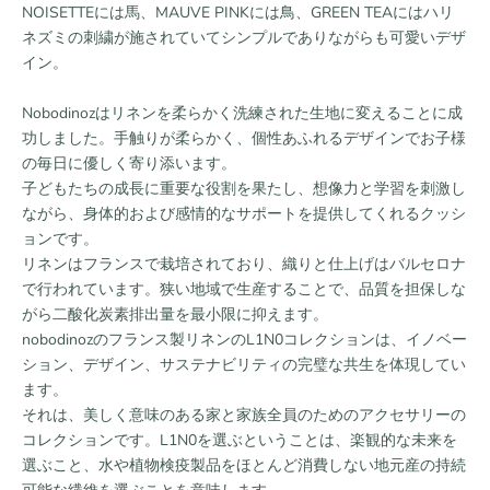
NOISETTEには馬、MAUVE PINKには鳥、GREEN TEAにはハリ
ネズミの刺繍が施されていてシンプルでありながらも可愛いデザ
イン。
Nobodinozはリネンを柔らかく洗練された生地に変えることに成
功しました。手触りが柔らかく、個性あふれるデザインで
お子様
の毎日に優しく寄り添います。
子どもたちの成長に重要な役割を果たし、想像力と学習を刺激し
ながら、身体的および感情的なサポートを提供してくれるクッシ
ョンです。
リネンはフランスで栽培されており、織りと仕上げはバルセロナ
で行われています。狭い地域で生産することで、品質を担保しな
がら二酸化炭素排出量を最小限に抑えます。
nobodinozのフランス製リネンのL1N0コレクションは、イノベー
ション、デザイン、サステナビリティの完璧な共生を体現してい
ます。
それは、美しく意味のある家と家族全員のためのアクセサリーの
コレクションです。L1N0を選ぶということは、楽観的な未来を
選ぶこと、水や植物検疫製品をほとんど消費しない地元産の持続