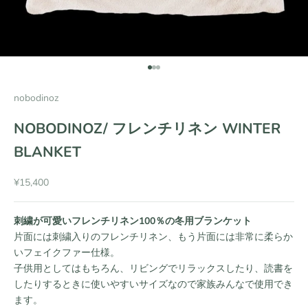
項目に移動する 1
項目に移動する 2
項目に移動する 3
nobodinoz
NOBODINOZ/ フレンチリネン WINTER
BLANKET
セール価格
¥15,400
刺繍が可愛いフレンチリネン100％の冬用ブランケット
片面には刺繍入りのフレンチリネン、もう片面には非常に柔らか
いフェイクファー仕様。
子供用としてはもちろん、リビングでリラックスしたり、読書を
したりするときに使いやすいサイズなので家族みんなで使用でき
ます。