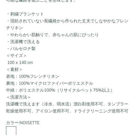
可能な繊維を選ぶことを意味します。
・刺繍ブランケット
・混紡されていない長繊維から作られた丈夫でしなやかなフレン
チリネン
・やわらかい肌触りで、赤ちゃんの肌にぴったり
・洗濯機で洗える
・バルセロナ製
＜サイズ＞
100 x 140 cm
＜素材＞
表地：100%フレンチリネン
裏地：100%マイクロファイバーポリエステル
中綿：ポリエステル100%（リサイクルペット75%以上）
＜洗濯方法＞
洗濯機で洗えます（冷水、弱水流）漂白剤使用不可、タンブラー
乾燥使用不可、アイロン使用不可、ドライクリーニング使用不可
カラー:
NOISETTE
NOISETTE
MAUVE PINK
GREEN TEA