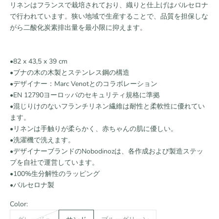
リネンはフランスで栽培されており、織りと仕上げはバルセロナ
で行われています。狭い地域で生産することで、品質を担保しな
がら二酸化炭素排出量を最小限に抑えます。
•82 x 43,5 x 39 cm
•ブナの木の木製とステンレス鋼の構造
•デザイナー：Marc Venotとのコラボレーション
•EN 12790ヨーロッパのセキュリティ規格に準拠
•混じりけのないフランチリネン繊維は耐性と柔軟性に優れてい
ます。
•リネンは手触りが柔らかく、赤ちゃんの肌に優しい。
•洗濯機で洗えます。
•デザイナーブランドのNobodinozは、各作成および製造ステッ
プを自社で運営しています。
•100%生分解性のラッピング
•バルセロナ製
Color: