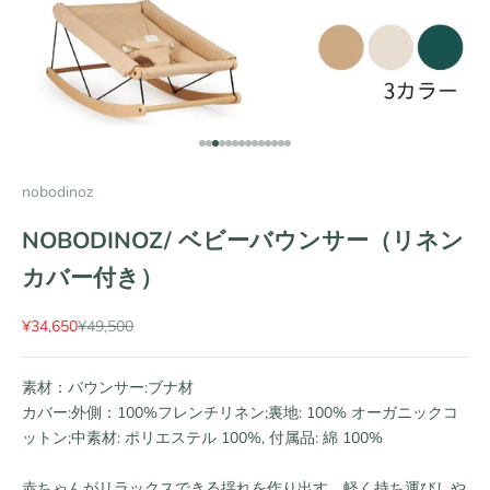
項目に移動する 1
項目に移動する 2
項目に移動する 3
項目に移動する 4
項目に移動する 5
項目に移動する 6
項目に移動する 7
項目に移動する 8
項目に移動する 9
項目に移動する 10
項目に移動する 11
項目に移動する 12
項目に移動する 13
項目に移動する 14
nobodinoz
NOBODINOZ/ ベビーバウンサー（リネン
カバー付き）
セール価格
通常価格
¥34,650
¥49,500
素材：バウンサー:ブナ材
カバー:外側：100%フレンチリネン;裏地: 100% オーガニックコ
ットン;中素材: ポリエステル 100%, 付属品: 綿 100%
赤ちゃんがリラックスできる揺れを作り出す、軽く持ち運びしや