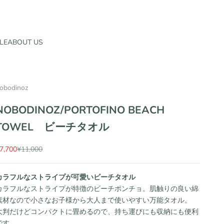
LE
ABOUT US
obodinoz
NOBODINOZ/PORTOFINO BEACH
TOWEL ビーチタオル
セール価格
通常価格
7,700
¥11,000
カラフルなストライプが可愛いビーチタオル
カラフルなストライプが特徴のビーチポンチョ。肌触りの良い綿
素材なので小さなお子様から大人まで使いやすい万能タオル。
大判だけどコンパクトに畳めるので、持ち運びにも収納にも便利
です。