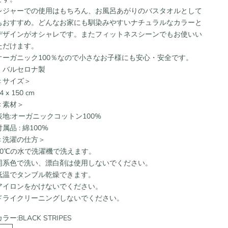
レジャーでの使用はもちろん、お風呂あがりのバスタオルとして
もおすすめ。
どんなお家にも馴染みやすいナチュラルなカラーと
デザインがオシャレです。
またフィットネスシーンでもお使いい
ただけます。
オーガニック100％なので小さなお子様にも安心・安全です。
・バルセロナ製
＜サイズ＞
4 x 150 cm
＜素材＞
表地:オーガニックコットン100%
付属品 : 綿100%
＜洗濯の仕方＞
30℃の水で洗濯機で洗えます。
同系色で洗い、漂白剤は使用しないでください。
低温でタンブル乾燥できます。
アイロンをかけないでください。
ドライクリーニングしないでください。
カラー:
BLACK STRIPES