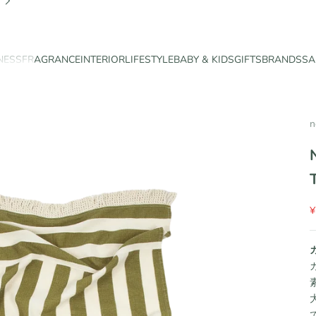
NESS
FRAGRANCE
INTERIOR
LIFESTYLE
BABY & KIDS
GIFTS
BRANDS
SA
n
¥