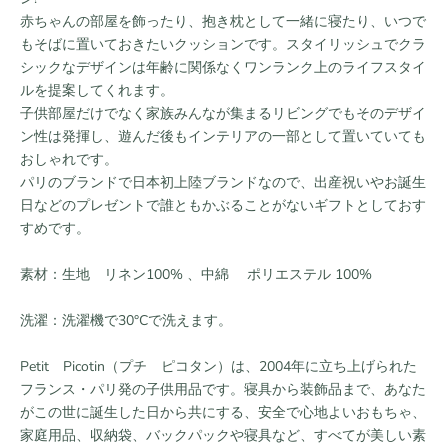
赤ちゃんの部屋を飾ったり、抱き枕として一緒に寝たり、いつで
もそばに置いておきたいクッションです。スタイリッシュでクラ
シックなデザインは年齢に関係なくワンランク上のライフスタイ
ルを提案してくれます。
子供部屋だけでなく家族みんなが集まるリビングでもそのデザイ
ン性は発揮し、遊んだ後もインテリアの一部として置いていても
おしゃれです。
パリのブランドで日本初上陸ブランドなので、出産祝いやお誕生
日などのプレゼントで誰ともかぶることがないギフトとしておす
すめです。
素材：生地 リネン100% 、中綿 ポリエステル 100%
洗濯：洗濯機で30°Cで洗えます。
Petit Picotin（プチ ピコタン）は、2004年に立ち上げられた
フランス・パリ発の子供用品です。寝具から装飾品まで、あなた
がこの世に誕生した日から共にする、安全で心地よいおもちゃ、
家庭用品、収納袋、バックパックや寝具など、すべてが美しい素