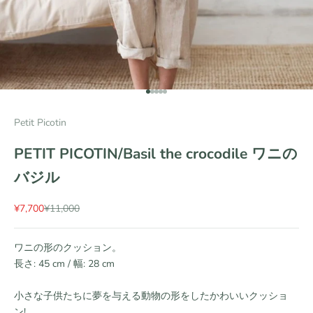
項目に移動する 1
項目に移動する 2
項目に移動する 3
項目に移動する 4
項目に移動する 5
Petit Picotin
PETIT PICOTIN/Basil the crocodile ワニの
バジル
セール価格
通常価格
¥7,700
¥11,000
ワニの形のクッション。
長さ: 45 cm / 幅: 28 cm
小さな子供たちに夢を与える動物の形をしたかわいいクッショ
ン!